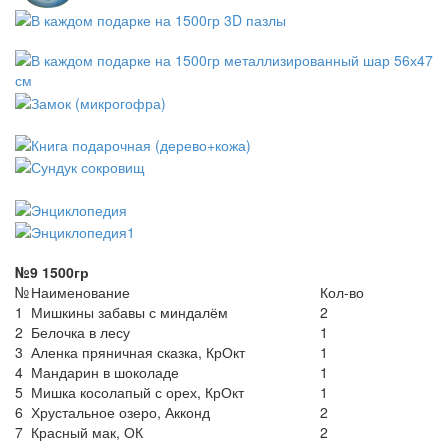
№9 1500гр
№
Наименование
Кол-во
1
Мишкины забавы с миндалём
2
2
Белочка в лесу
1
3
Аленка пряничная сказка, КрОкт
1
4
Мандарин в шоколаде
1
5
Мишка косолапый с орех, КрОкт
1
6
Хрустальное озеро, Акконд
2
7
Красный мак, ОК
2