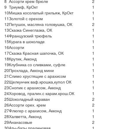
8
Ассорти крем брюле
2
9
Триумф, КрОкт
1
10
Мишка косолапый грильяж, КрОкт
1
11
Золотой с орехом
1
12
Петушок, масляна головушка, ОК
2
13
Сказка Синеглазка, ОК
1
14
Французский трюфель
1
15
Курага в шоколаде
1
16
Ассорти
1
17
Сказка Красная шапочка, ОК
1
18
Крутик, Акконд
1
19
Клубника со сливками, суфле
1
20
Прохлада, Акконд мини
1
21
Слимо хрустящие с арахисом
1
22
Щелкунчик ваф.крошка,купол ОК
1
23
Снопик с арахисом, Акконд
1
24
Хоровод, пралин.с карам.крош.ОК
1
25
Шоколадный караван
2
26
Ассорти орех. крем
2
27
Флюгер с арахисом, Акконд
1
28
Халветта, Акконд
1
29
Ананасовые
2
30
Аты-баты пралиновая
1