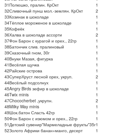
31
Полюшко, пралин. КрОкт
1
32
Сливочный пунш мол.-землян. КрОкт
2
33
Козинак в шоколаде
1
34
Тёплое мороженое в шоколаде
1
35
Кофеёк
1
36
Халва в шоколаде ассорти
2
37
Фон Барон с курагой и орех., 22гр
1
38
Батончик слив. пралиновый
1
39
Сказочный гном, 30г
1
40
Внуки Мазая, фигурка
1
41
Весёлая щучка
1
42
Райские острова
1
43
СуперХруст лесной орех, укруп.
2
44
Весёлый подсолнух
1
45
Angry Birds зефир в шоколаде
1
46
Twix minis
1
47
Chococherbet ,укрупн.
2
48
Milky Way minis
1
49
Шок.батон Сласть 42гр
1
50
Фон Барон с изюмом и орех., 22гр
1
51
Детский сувенир"Мармеладные фрукты"35г
1
52
Золото Африки банан+манго, десерт
1