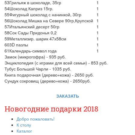
53
Грильяж в шоколаде, 35гр
1
54
Шоколад Каприз 15гр.
1
55
Фигурный шоколад с начинкой, 30гр
1
56
Шоколад Мишка на Севере 90гр,Крупской
1
57
Итальянский десерт 50гр
1
58
Сок Сады Придонья 0,2
1
59
Металлизир. шарик 47х58см
1
60
3D пазлы
1
61
Календарь-символ года
1
Замок (микрогофра) - 935 руб.
Энциклопедия (с играми для всей семьи) - 853 руб.
Тубус Большой Чарли - 1035 руб.
Книга подарочная (дерево+кожа) - 2650 руб.
Сундук сокровищ (дерево+кожа) - 2650руб.
ЗАКАЗАТЬ
Новогодние подарки 2018
Добро пожаловать!
К столу
Каталог